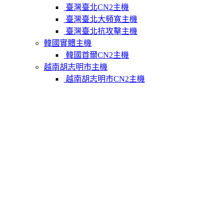
臺灣臺北CN2主機
臺灣臺北大頻寬主機
臺灣臺北抗攻擊主機
韓國實體主機
韓國首爾CN2主機
越南胡志明市主機
越南胡志明市CN2主機
柬埔寨實體主機
柬埔寨金邊CN2主機
關於我們
聯繫Varidata
支付方式
Varidata官方博客
服務條款
知識庫
FAQ
購物車
免費測試