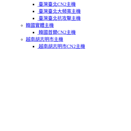
臺灣臺北CN2主機
臺灣臺北大頻寬主機
臺灣臺北抗攻擊主機
韓國實體主機
韓國首爾CN2主機
越南胡志明市主機
越南胡志明市CN2主機
柬埔寨實體主機
柬埔寨金邊CN2主機
關於我們
聯繫Varidata
支付方式
Varidata官方博客
服務條款
知識庫
FAQ
購物車
免費測試