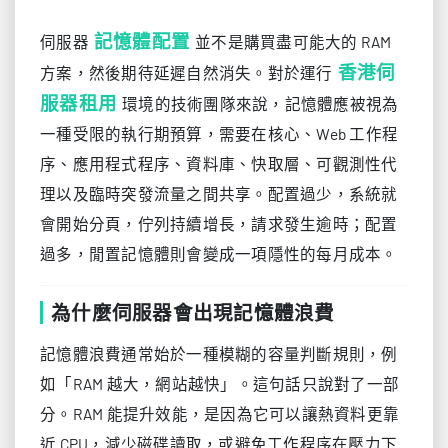
記憶體配置
伺服器
並不是購買盡可能大的 RAM
香港伺
方案，然後期待延遲自然消失。對於運行
服器租用
環境的技術團隊來說，記憶體應被視為
一種受限的執行期預算，需要在核心、Web 工作程
序、應用程式程序、資料庫、快取層、可觀測性代
理以及臨時突發流量之間共享。配置過少，系統就
會開始分頁，佇列持續增長，請求發生逾時；配置
過多，閒置記憶體則會變成一項隱性的每月成本。
為什麼伺服器會出現記憶體浪費
記憶體浪費通常始於一種模糊的容量判斷規則，例
如「RAM 越大，網站越快」。這句話只說對了一部
分。RAM 能提升效能，是因為它可以讓熱資料更靠
近 CPU，減少磁碟讀取，或避免工作程序在壓力下