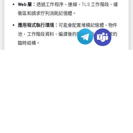
Web 層：
透過工作程序、連線、TLS 工作階段、緩
衝區和請求佇列消耗記憶體。
應用程式執行環境：
可能會配置堆積記憶體、物件
池、工作階段資料、編譯後的範本以及每個請求的
臨時結構。
資料庫：
會將記憶體用於緩衝池、查詢執行、暫存
表、索引、連線以及複寫緩衝區。
快取：
儲存熱點物件、頁面、片段或工作階段資
料，但必須有意識地設定上限。
工具鏈：
日誌、指標、入侵偵測和備份腳本都會增
加背景開銷。
Linux 系統還會把閒置記憶體用作頁面快取。這並不
自動等同於浪費。核心可以將最近存取的檔案保留