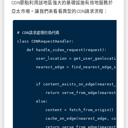
CDN節點利用該地區強大的基礎設施有效地服務於
亞太市場。讓我們來看看典型的CDN請求流程：
# CDN請求處理的偽代碼

class CDNRequestHandler:

    def handle_video_request(request):

        user_location = get_user_geolocation(re
        nearest_edge = find_nearest_edge_server
        if content_exists_on_edge(nearest_edge):
            return serve_from_edge(nearest_edge)
        else:

            content = fetch_from_origin()

            cache_on_edge(nearest_edge, content)