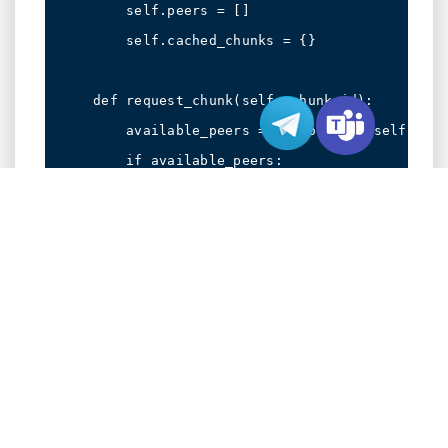
        self.peers = []

        self.cached_chunks = {}

    def request_chunk(self, chunk_id):

        available_peers = [p for p in self.peer
        if available_peers:

            return download_from_peer(random.ch
效能指標比較
在評估CDN和P2P視訊分發解決方案時，需要關注幾
個關鍵指標。我們從香港伺服器租用環境中獲得的
基準測試顯示了一些有趣的模式：
指標
CDN
P2P