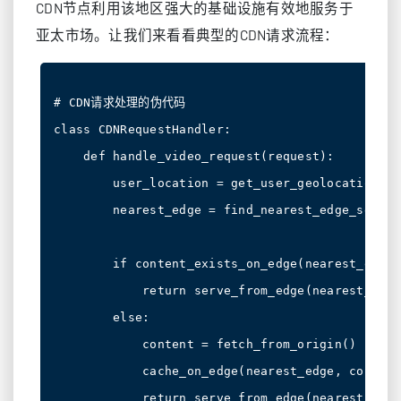
CDN节点利用该地区强大的基础设施有效地服务于
亚太市场。让我们来看看典型的CDN请求流程：
# CDN请求处理的伪代码

class CDNRequestHandler:

    def handle_video_request(request):

        user_location = get_user_geolocation(re
        nearest_edge = find_nearest_edge_server
        if content_exists_on_edge(nearest_edge):
            return serve_from_edge(nearest_edge)
        else:

            content = fetch_from_origin()

            cache_on_edge(nearest_edge, content)