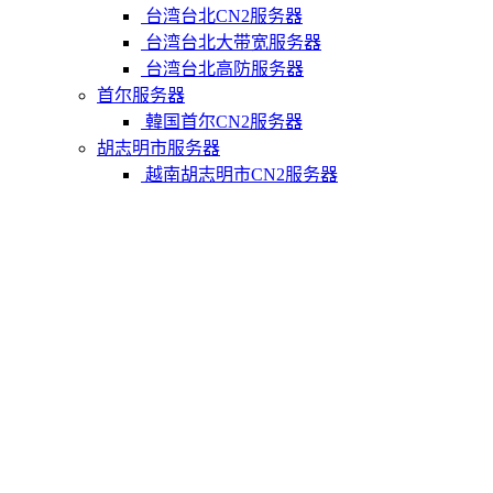
台湾台北CN2服务器
台湾台北大带宽服务器
台湾台北高防服务器
首尔服务器
韓国首尔CN2服务器
胡志明市服务器
越南胡志明市CN2服务器
柬埔寨金边服务器
柬埔寨金边CN2服务器
关于我们
联系Varidata
支付方式
Varidata博客
服务条款
知识库
FAQ
购物车
免费测试