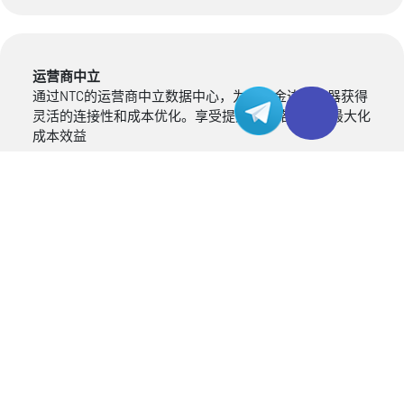
运营商中立
通过NTC的运营商中立数据中心，为您的金边服务器获得
灵活的连接性和成本优化。享受提升的网络性能，最大化
成本效益
强大的冗余性
NTC的数据中心保障金边服务器的顺畅运行，该中心采取
了丰富而强大的冗余措施。具备双重光纤接入、可靠的电
源供应和高效的冷却设施，NTC的数据中心能在各种挑战
性情况下保障无缝运营