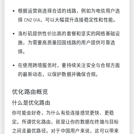
根据运营商选择合适的线路，例如为电信用户选
择 CN2 GIA，可以大幅提升连接稳定性和性能。
洛杉矶提供性价比高的套餐和坚实的网络基础设
施，为需要高质量回国线路的用户提供可靠选
择。
在使用跨境服务时，要持续关注安全与合规方面
的最新动态，以保护数据并确保合规。
优化路由概览
什么是优化路由
你可能会好奇，为什么有些连接感觉更快、更稳
定。所谓优化路由，就是让你的数据在终端与目标
之间走最优路径。对于中国用户来说，这可以带来