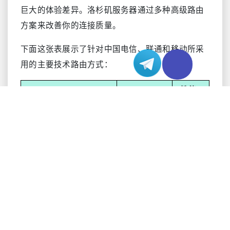
巨大的体验差异。洛杉矶服务器通过多种高级路由
方案来改善你的连接质量。
下面这张表展示了针对中国电信、联通和移动所采
用的主要技术路由方式：
性能
路由类型
说明
特征
高峰
最常见且
AS4134（ChinaNet/163
期严
成本最低
网）
重拥
的路由。
堵。
中等
中档方