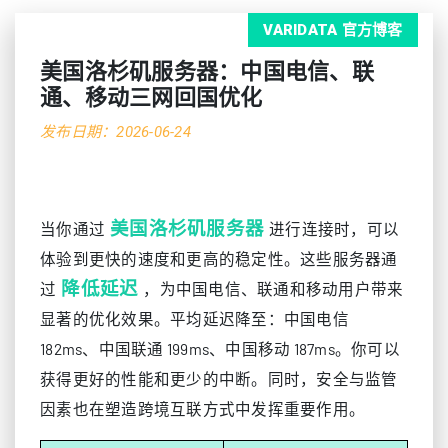
VARIDATA 官方博客
美国洛杉矶服务器：中国电信、联
通、移动三网回国优化
发布日期：2026-06-24
美国洛杉矶服务器
当你通过
进行连接时，可以
体验到更快的速度和更高的稳定性。这些服务器通
降低延迟
过
，为中国电信、联通和移动用户带来
显著的优化效果。平均延迟降至：中国电信
182ms、中国联通 199ms、中国移动 187ms。你可以
获得更好的性能和更少的中断。同时，安全与监管
因素也在塑造跨境互联方式中发挥重要作用。