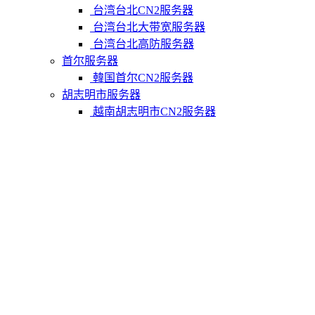
台湾台北CN2服务器
台湾台北大带宽服务器
台湾台北高防服务器
首尔服务器
韓国首尔CN2服务器
胡志明市服务器
越南胡志明市CN2服务器
柬埔寨金边服务器
柬埔寨金边CN2服务器
关于我们
联系Varidata
支付方式
Varidata博客
服务条款
知识库
FAQ
购物车
免费测试