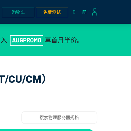
简
购物车
免费测试
输入
AUGPROMO
享首月半价。
CU/CM）