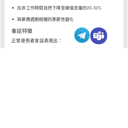
在非工作時間自然下降至峰值流量的20-30%
與業務週期相關的季節性變化
會話特徵
正常使用者會話表現出：
平均持續時間為2-15分鐘
符合邏輯的站點架構瀏覽順序
一致的cookie和會話令牌處理
請求之間的常規間隔（通常為2-30秒）
識別攻擊流量特徵
攻擊流量表現出與基準指標明顯偏離的異常。現代
威脅行為者採用複雜的技術，但他們的流量仍然會