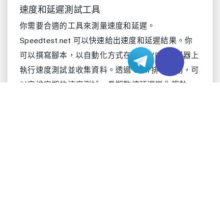
速度和延遲測試工具
你需要合適的工具來測量速度和延遲。
Speedtest.net 可以快速給出速度和延遲結果。你
可以撰寫腳本，以自動化方式在日本 VPN 伺服器上
執行速度測試並收集資料。透過 cron 排程任務，可
以安排定期的速度測試，長期監控延遲變化趨勢。
使用 IP 查詢工具（IP Lookup）來確認你的出口
IP，確保連線的是正確的日本 VPN 伺服器。將這些
工具組合使用，可以獲得速度、延遲和存取品質的
完整視圖。你還應該在尖峰和離峰時段分別進行測
試，觀察日本 VPN 效能在不同時間段的變化。
建立效能基線
在開始正式測試之前，你需要為日本 VPN 伺服器建
立一套基線效能指標。這樣可以方便你對比後續的