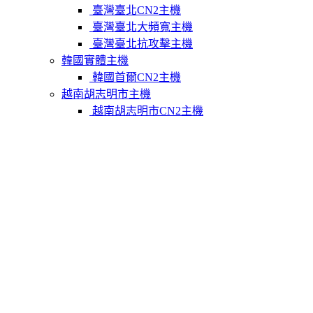
臺灣臺北CN2主機
臺灣臺北大頻寬主機
臺灣臺北抗攻擊主機
韓國實體主機
韓國首爾CN2主機
越南胡志明市主機
越南胡志明市CN2主機
柬埔寨實體主機
柬埔寨金邊CN2主機
關於我們
聯繫Varidata
支付方式
Varidata官方博客
服務條款
知識庫
FAQ
購物車
免費測試