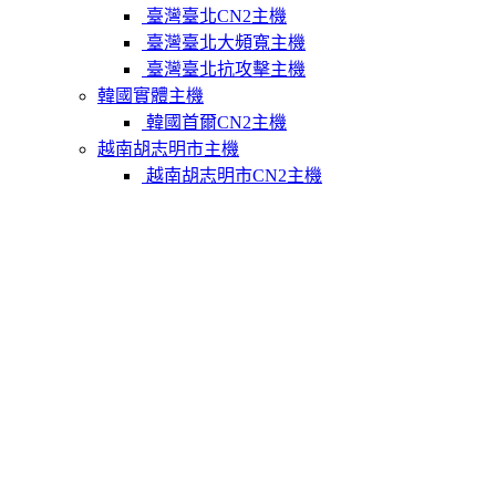
臺灣臺北CN2主機
臺灣臺北大頻寬主機
臺灣臺北抗攻擊主機
韓國實體主機
韓國首爾CN2主機
越南胡志明市主機
越南胡志明市CN2主機
柬埔寨實體主機
柬埔寨金邊CN2主機
關於我們
聯繫Varidata
支付方式
Varidata官方博客
服務條款
知識庫
FAQ
購物車
免費測試