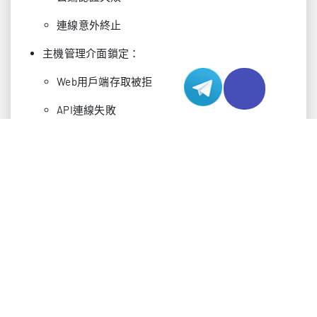
連線意外終止
主機管理介面鎖定：
Web用戶端存取被拒
API連線失敗
管理代理通訊錯誤
憑證驗證問題
根本原因分析
預設密碼策略執行：
內建密碼過期策略
自動安全策略更新