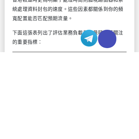
統處理資料封包的速度。這些因素都關係到你的頻
寬配置能否匹配預期流量。
下面這張表列出了評估業務負載與流量時需要關注
的重要指標：
指標
說明
頻寬上限
最大資料傳輸速率
（Bandwidth
（以 Mbps/Gbps
Capacity）
計）
保證頻寬
服務商承諾的最低可
（Guaranteed
用吞吐率
Bandwidth）