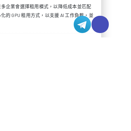
5090，首要考量的是你的主要工作負載。如果你以
具優勢。單卡 40GB 或 80GB 顯示記憶
例 GPU（MIG）切分，你可以在一張卡上並行
助。
圖像生成方面回應速度非常快。RTX 5090 能
0 億參數模型的微調。若你希望在控制成本的前
準工作站環境中，部署在日本在地伺服器租用環境
，一旦進入需要更大顯示記憶體或更高吞吐的生產
不同 AI 需求匹配合適的 GPU。
常以更低成本，提供更好的延遲和吞吐表現；而在大