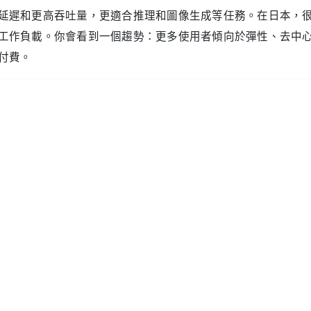
結論：A100 vs RTX5090
體建議
日本伺服器租用選擇 GPU 時，如果你正在對比 a100 和 rtx
 訓練為主，或者需要執行顯示記憶體需求很高的大型模型，A100 會更
讓你可以輕鬆承載大規模 AI 模型和複雜任務。A100 還支援多實
多個作業，這對需要高可靠度和持續推理服務的場景非常有幫
你更看重低延遲和高吞吐，RTX 5090 會更突出。它在 AI 推理與
好地支援量化後最高約 700 億參數的模型，並勝任最高約 13
兼顧開發與生產，它也完全勝任。RTX 5090 可以安裝在標
對更方便。
可以採用混合策略：用 RTX 5090 做開發、除錯和日常實驗
，再切換到 A100 伺服器。這種方式兼顧彈性與成本，讓你更容易為
：
在日本，多數 AI 推理和圖像生成任務中，RTX 5090 通