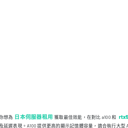
日本伺服器租用
rtx
你想為
獲取最佳效能，在對比 a100 和
及延遲表現。A100 提供更高的顯示記憶體容量，適合執行大型 AI 模
延遲和更高吞吐量，更適合推理和圖像生成等任務。在日本，
工作負載。你會看到一個趨勢：更多使用者傾向於彈性、去中心化的 
付費。
心要點
果是大型 AI 訓練任務，需要高顯示記憶體與穩定效能，優先選擇 
果追求更低延遲和更高吞吐，適合即時推理與圖像生成，可選擇 RT
以考慮混合方案：用 RTX 5090 做開發與測試，在生產環境切換到
續關注日本在地的租用價格；對多數工作負載而言，RTX 5090
估自身需求：根據工作負載與預算匹配 GPU 選擇，才能獲得最