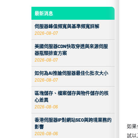
如果
試以
最新消息
更低
伺服器峰值頻寬與基準頻寬詳解
實際
2026-08-07
按需
美國伺服器CDN快取穿透與來源伺服
器瓶頸排查方案
核
2026-08-07
如
如何為AI推論伺服器最佳化批次大小
2026-08-07
如
區塊儲存、檔案儲存與物件儲存的核
可
心差異
2026-08-06
持
香港伺服器IP對網站SEO與跨境業務的
影響
評
2026-08-06