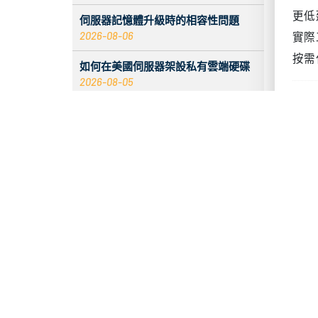
快速
伺服器記憶體升級時的相容性問題
2026-08-06
整
如何在美國伺服器架設私有雲端硬碟
在為
2026-08-05
AI
體，
2026 香港伺服器：CentOS 與 Debian
系統比較
執行
2026-08-05
如果
伺服器 ECC 記憶體錯誤增加時會發生
夠很
什麼
2026-08-05
提下
中相
入站標籤無資料的原因與解決辦法
2026-08-04
你也
階段
提示