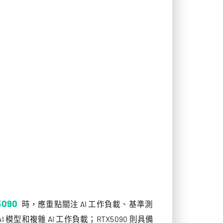
5090
時，應重點關注 AI 工作負載、基準測
型和複雜 AI 工作負載；RTX5090 則具備
很多企業會選擇租用模式，以降低成本並匹配
GPU 租用方式，以支援 AI 工作負載，並
A100。
X 5090。
 A100。
 通常更具性價比。
佳結果。