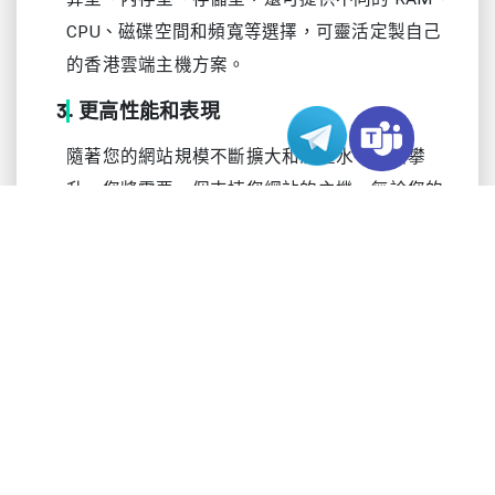
CPU、磁碟空間和頻寬等選擇，可靈活定製自己
的香港雲端主機方案。
更高性能和表現
隨著您的網站規模不斷擴大和流量水平不斷攀
升，您將需要一個支持您網站的主機。無論您的
網站收到多少流量，您都需要閃電般的加載速
度。Varidata與全球20多家網路供應商合作，全
球網路接入總量高達5Tbps以上，提供極高的網
路冗餘配置，提供雙向網路配置，以支持中國內
地和海外國際網際網路低延遲網路需求。
更高的性價比
由於虛擬化技術的進步，雲端主機解決方案比許
多人想像的要實惠得多。與專用伺服器相比，香