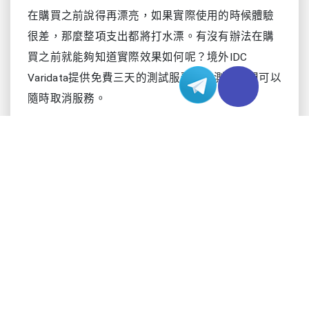
在購買之前說得再漂亮，如果實際使用的時候體驗
很差，那麼整項支出都將打水漂。有沒有辦法在購
買之前就能夠知道實際效果如何呢？境外IDC
Varidata提供免費三天的測試服務，在測試期間可以
隨時取消服務。
5.行業經驗
香港伺服器
行業經驗從側面體現了
業者的專業性
以及遇到棘手的問題是否能夠提供靠譜的解決方
案。境外IDC Varidata符合SBO資質，是香港持牌網
際網路業者，有15年的行業經驗，服務過1000多家
中外企業，曾為大型上市公司及東南亞大型電商平
台提供服務，經驗豐富，專業靠譜。