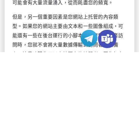
可能會有大量流量湧入，從而耗盡您的頻寬。
但是，另一個重要因素是您網站上托管的內容類
型。如果您的網站主要由文本和一些圖像組成，可
能還有一些在後台運行的小腳本，那麼當訪問者訪
問時，您就不會將大量數據傳輸到訪問者的設備
上。這意味著您可以支持更多的訪問者，因為每次
訪問對可用頻寬的需求要小得多。如果您的網站大
量使用媒體、高分辨率圖像和視頻，那麼您可能需
要更多頻寬來支持訪問者。
如何計算您的境外伺服器網站頻寬需求
既然您了解了境外伺服器網站頻寬是什麼以及影響
它的因素，您就可以更准確地選擇一個可以滿足您
的網站和您的需求的計劃。這樣做需要一些餐巾紙
數學來確定您的網站當前的需求在哪裡——盡管您還