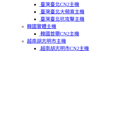
臺灣臺北CN2主機
臺灣臺北大頻寬主機
臺灣臺北抗攻擊主機
韓國實體主機
韓國首爾CN2主機
越南胡志明市主機
越南胡志明市CN2主機
柬埔寨實體主機
柬埔寨金邊CN2主機
關於我們
聯繫Varidata
支付方式
Varidata官方博客
服務條款
知識庫
FAQ
購物車
免費測試