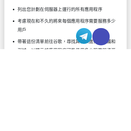
列出您計劃在伺服器上運行的所有應用程序
考慮現在和不久的將來每個應用程序需要服務多少
用戶
帶著這份清單前往谷歌，尋找其他人進行的建議和
測試，以顯示該應用程序可能使用多少服務器資源
對每個應用程序進行清洗、衝洗和重復此步驟，並
添加至少 20% 的緩衝液以解決資源使用量的峰值
預約專家咨詢免備案伺服器
編譯您計劃在伺服器上運行的應用程序列表
畢竟，當您幫助成千上萬的人找到合適的伺服器
時，您會敏銳地了解哪種硬件幾乎在任何情況下都
表現最佳。