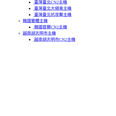
臺灣臺北CN2主機
臺灣臺北大頻寬主機
臺灣臺北抗攻擊主機
韓國實體主機
韓國首爾CN2主機
越南胡志明市主機
越南胡志明市CN2主機
柬埔寨實體主機
柬埔寨金邊CN2主機
關於我們
聯繫Varidata
支付方式
Varidata官方博客
服務條款
知識庫
FAQ
購物車
免費測試