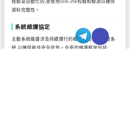
程都是自動化的,並使用SHA-256校驗和驗證以確保
資料完整性。
系統維護協定
主動系統維護涉及持續運行的複雜自動化和監控系
統,以確保最佳安全狀態。全面的維護框架包括:
使用ansible playbook和自訂開發的部署驗證系統進
行自動化安全補丁部署
具有AI驅動異常檢測功能的即時系統監控,能夠在威
脅成形之前識別潛在威脅
使用Nessus、OpenVAS和專有掃描工具的組合進行
定期漏洞評估
使用Terraform和CloudFormation透過基礎設施即程