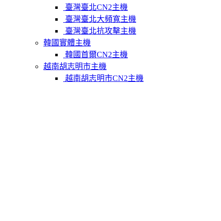
臺灣臺北CN2主機
臺灣臺北大頻寬主機
臺灣臺北抗攻擊主機
韓國實體主機
韓國首爾CN2主機
越南胡志明市主機
越南胡志明市CN2主機
柬埔寨實體主機
柬埔寨金邊CN2主機
關於我們
聯繫Varidata
支付方式
Varidata官方博客
服務條款
知識庫
FAQ
購物車
免費測試