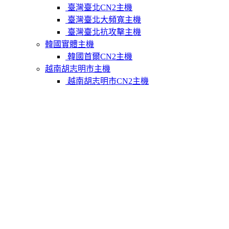
臺灣臺北CN2主機
臺灣臺北大頻寬主機
臺灣臺北抗攻擊主機
韓國實體主機
韓國首爾CN2主機
越南胡志明市主機
越南胡志明市CN2主機
柬埔寨實體主機
柬埔寨金邊CN2主機
關於我們
聯繫Varidata
支付方式
Varidata官方博客
服務條款
知識庫
FAQ
購物車
免費測試