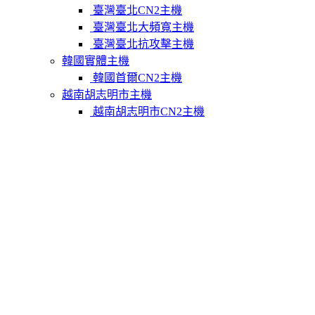
臺灣臺北CN2主機
臺灣臺北大頻寬主機
臺灣臺北抗攻擊主機
韓國實體主機
韓國首爾CN2主機
越南胡志明市主機
越南胡志明市CN2主機
柬埔寨實體主機
柬埔寨金邊CN2主機
關於我們
聯繫Varidata
支付方式
Varidata官方博客
服務條款
知識庫
FAQ
購物車
免費測試