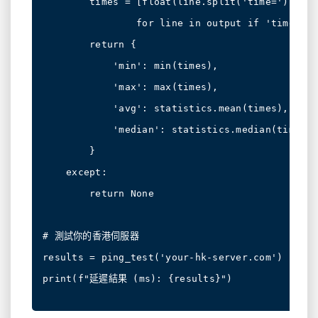
        times = [float(line.split('time=')[1].s
                for line in output if 'time=' i
        return {

            'min': min(times),

            'max': max(times),

            'avg': statistics.mean(times),

            'median': statistics.median(times)

        }

    except:

        return None

# 測試你的香港伺服器

results = ping_test('your-hk-server.com')

print(f"延遲結果 (ms): {results}")
