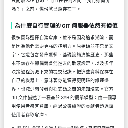
只開放 SSH 存取，而且在任何人問「我們有備份
嗎？」之前，備份就已經存在了。
為什麼自行管理的 GIT 伺服器依然有價值
很多團隊選擇自建倉庫，並不是因為追求潮流，而
是因為他們需要更強的控制力。原始碼並不只是文
字，它還包含發佈邏輯、基礎設施演進歷史、那些
本不該存在卻偶爾會混進去的敏感設定，以及多年
決策過程沉澱下來的提交紀錄。把這些資料保存在
自己的機器上，意味著你能獲得更明確的維運邊
界，也減少開發者與程式碼之間的未知環節。官方
Git 文件描述了一種基於 SSH 的簡單模型：由一個專
用使用者擁有倉庫，經過公鑰驗證的貢獻者透過該
使用者存取倉庫。
當 SSH 金鑰與真實人員一一對應時，存取控制更容