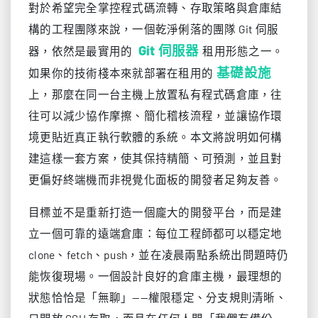
對於希望完全掌控程式碼流轉、存取策略與倉庫結
構的工程團隊來說，一個乾淨俐落的團隊 Git 伺服
Git 伺服器
器，依然是最實用的
租用形態之一。
基礎設施
如果你的技術棧本來就部署在租用的
上，那麼在同一台主機上放置私有程式碼倉庫，往
往可以減少協作摩擦、簡化稽核流程，並讓協作環
境更貼近真正執行軟體的系統。本文將說明如何構
建這樣一套方案，使其保持精簡、可預測，並且對
更偏好終端機而非視覺化面板的開發者足夠友善。
目標並不是重新打造一個龐大的開發平台，而是建
立一個可靠的遠端倉庫：每位工程師都可以穩定地
clone、fetch、push，並在凌晨兩點系統出問題時仍
能恢復現場。一個設計良好的倉庫主機，最理想的
狀態恰恰是「無聊」——權限穩定、分支規則清晰、