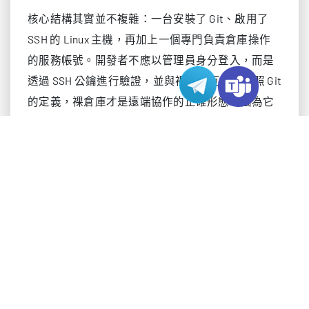
核心結構其實並不複雜：一台安裝了 Git、啟用了
SSH 的 Linux 主機，再加上一個專門負責倉庫操作
的服務帳號。開發者不應以管理員身分登入，而是
透過 SSH 公鑰進行驗證，並與裸倉庫互動。按照 Git
的定義，裸倉庫才是遠端協作的正確形態，因為它
專門用於接收 push、儲存 refs，而不包含檢出的工
作區。官方
文件將
明確定義為
git init
--bare
這類用途；共享倉庫還可以透過相關設定防止非快
進式推送，從而提升推送安全性。
準備一台具備 SSH 存取能力的 Linux 伺服器。
建立一個專門擁有倉庫的服務帳號。
為每位團隊成員安裝其公鑰。
為每個專案建立一個裸倉庫。