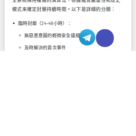
模式來確定封鎖持續時間。以下是詳細的分類：
臨時封鎖（24-48小時）：
無惡意意圖的輕微安全違規
及時解決的首次事件
需要驗證的自動系統觸發
自行解決的速率限制違規
中期封鎖（3-7天）：
顯示模式的重複輕微違規
需要調查的中等安全漏洞
需要文件記錄的未解決臨時封鎖問題
需要人工安全審查的案例