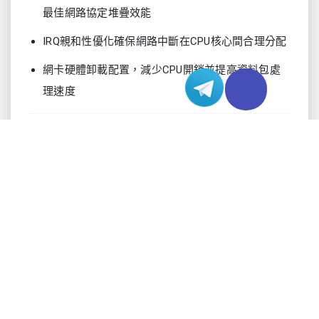
最佳網路協定堆疊效能
IRQ親和性優化確保網路中斷在CPU核心間合理分配
網卡硬體卸載配置，減少CPU開銷並提高資料包處
理速度
高級CDN整合策略
內容分發網路優化已顯著發展，需要比傳統快取和
服務模式更sophisticated的方法：
在內地一線城市戰略性部署邊緣節點，配備自動故
障轉移和負載平衡
根據內容類型、用戶位置和即時需求模式自適應的
動態快取規則
確保內容更新快速傳播到整個網路的即時清除機制