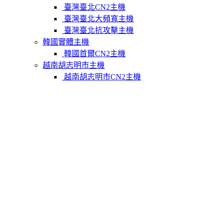
臺灣臺北CN2主機
臺灣臺北大頻寬主機
臺灣臺北抗攻擊主機
韓國實體主機
韓國首爾CN2主機
越南胡志明市主機
越南胡志明市CN2主機
柬埔寨實體主機
柬埔寨金邊CN2主機
關於我們
聯繫Varidata
支付方式
Varidata官方博客
服務條款
知識庫
FAQ
購物車
免費測試