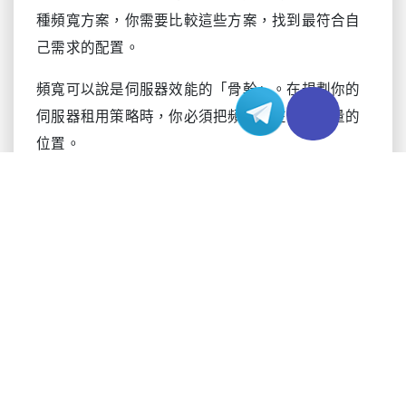
種頻寬方案，你需要比較這些方案，找到最符合自
己需求的配置。
頻寬可以說是伺服器效能的「骨幹」。在規劃你的
伺服器租用策略時，你必須把頻寬放在優先考量的
位置。
為什麼頻寬對香港伺服器很重要
頻寬會直接影響你在香港的業務營運。你必須為日
常業務活動預留充足的頻寬。如果忽視頻寬問題，
可能會面臨多種風險：
頻寬不足會降低工作效率，引發員工的使用挫折
感。
合理的頻寬分配可以確保關鍵應用穩定運行，這
對客戶滿意度至關重要。