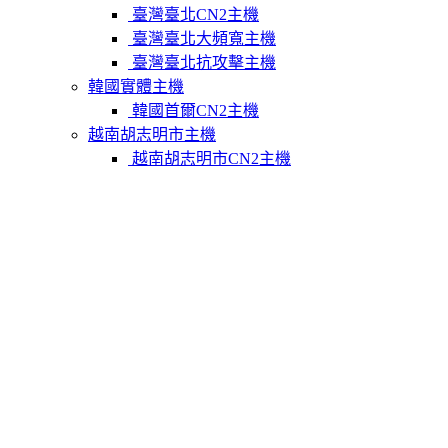
臺灣臺北CN2主機
臺灣臺北大頻寬主機
臺灣臺北抗攻擊主機
韓國實體主機
韓國首爾CN2主機
越南胡志明市主機
越南胡志明市CN2主機
柬埔寨實體主機
柬埔寨金邊CN2主機
關於我們
聯繫Varidata
支付方式
Varidata官方博客
服務條款
知識庫
FAQ
購物車
免費測試