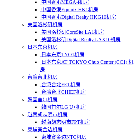
中国香港MEGA-i机房
中国香港Equinix HK1机房
中国香港Digital Realty HKG10机房
美国洛杉矶机房
美国洛杉矶CoreSite LA1机房
美国洛杉矶Digital Realty LAX10机房
日本东京机房
日本东京TYO1机房
日本东京AT TOKYO Chuo Center (CC1) 机
房
台湾台北机房
台湾台北FET机房
台湾台北CHIEF机房
韓国首尔机房
韓国首尔LG U+机房
越南胡志明市机房
越南胡志明市FPT机房
柬埔寨金边机房
柬埔寨金边NTC机房