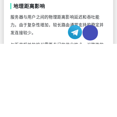
地理距离影响
服务器与用户之间的物理距离影响延迟和吞吐能
力。由于复杂性增加，较长路由通常支持的稳定并
发连接较少。
与距离相关的挑战需要专门的优化技术。战略性的
服务器布置有助于缓解这些地理限制。
本地网络拥堵效应
高峰使用模式在不同时区和地区之间有所不同，影
响并发连接性能。本地网络拥堵造成波动的带宽可
用性，影响服务一致性。
了解区域使用模式有助于预测性能变化。这些知识
能够实现更好的资源分配和服务级别管理。