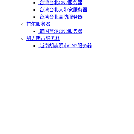
台湾台北CN2服务器
台湾台北大带宽服务器
台湾台北高防服务器
首尔服务器
韓国首尔CN2服务器
胡志明市服务器
越南胡志明市CN2服务器
柬埔寨金边服务器
柬埔寨金边CN2服务器
关于我们
联系Varidata
支付方式
Varidata博客
服务条款
知识库
FAQ
购物车
免费测试