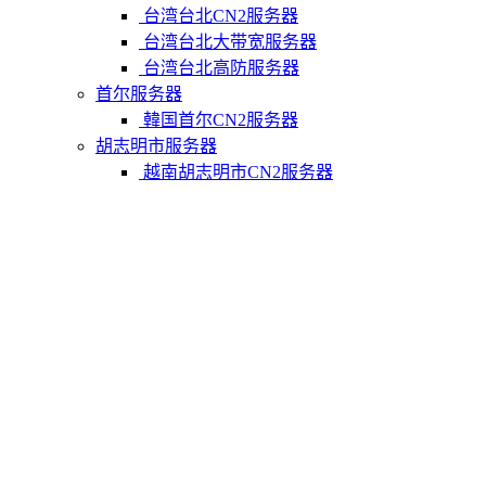
台湾台北CN2服务器
台湾台北大带宽服务器
台湾台北高防服务器
首尔服务器
韓国首尔CN2服务器
胡志明市服务器
越南胡志明市CN2服务器
柬埔寨金边服务器
柬埔寨金边CN2服务器
关于我们
联系Varidata
支付方式
Varidata博客
服务条款
知识库
FAQ
购物车
免费测试