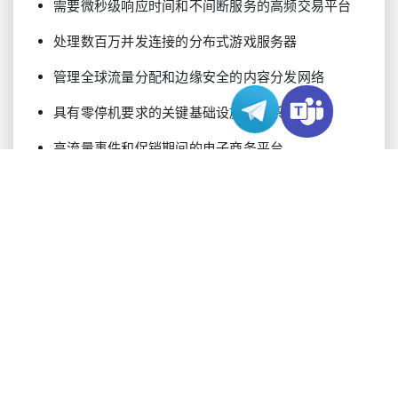
需要微秒级响应时间和不间断服务的高频交易平台
处理数百万并发连接的分布式游戏服务器
管理全球流量分配和边缘安全的内容分发网络
具有零停机要求的关键基础设施监控系统
高流量事件和促销期间的电子商务平台
管理敏感患者数据和服务的医疗系统
需要持续可用性的金融服务平台
技术选择标准
在评估高防IP解决方案时，请考虑以下关键技术参
数以确保最佳保护：
清洗后流量吞吐能力：最低10Gbps，具有可扩展选