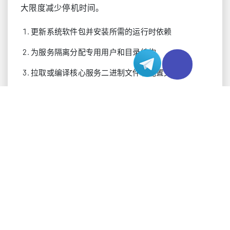
大限度减少停机时间。
更新系统软件包并安装所需的运行时依赖
为服务隔离分配专用用户和目录结构
拉取或编译核心服务二进制文件和配置文件
设置API端点、密钥和运行模式相关的环境变量
配置防火墙规则，仅允许可信的入站webhook流量
将服务注册为系统级守护进程以实现持久运行
启动服务并验证监听端口和进程状态
服务器租用环境通常提供预配置的网络规则，而服
务器托管部署则需要手动调整路由和防火墙设置。
两种模式均受益于固定公网地址，避免在协作平台
端反复重新配置。