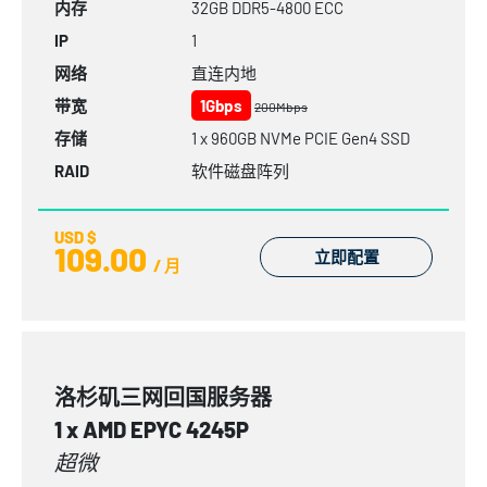
内存
32GB
DDR5-4800
ECC
IP
1
网络
直连内地
带宽
1Gbps
200Mbps
存储
1 x 960GB NVMe PCIE Gen4 SSD
RAID
软件磁盘阵列
USD $
109.00
立即配置
/ 月
洛杉矶三网回国服务器
1 x AMD EPYC 4245P
超微