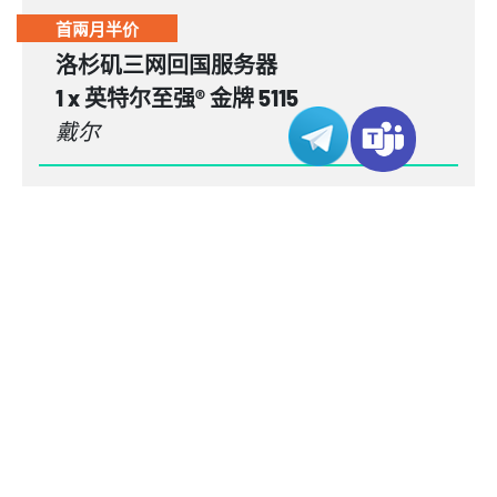
首兩月半价
洛杉矶三网回国服务器
1 x 英特尔至强® 金牌 5115
戴尔
处理器
1 x 英特尔至强® 金牌 5115 2.40GHz
10C/20T
大盘位/小盘
6 小盘位
位
内存
64GB
DDR4-2666
ECC
IP
1
网络
直连内地
带宽
1Gbps
200Mbps
存储
1 x 960GB NVMe PCIE Gen4 SSD
RAID
软件磁盘阵列