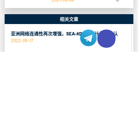
相关文章
亚洲网络连通性再次增强，SEA-H2X海缆计划已确认
2022-05-17
台湾电信业重归三足鼎立，台湾服务器网络费用又再调
整？
2022-03-25
香港服务器CN2线路对比，优化网站表现
2021-11-19
推荐热销产品
香港 CN2 服务器
查看系列 >