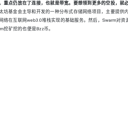
重点仍放在了连接，也就是带宽。要想领到更多的空投，就必
，
太坊基金会主导和开发的一种分布式存储网络项目，主要提供
网络在互联网web3.0堆栈实现的基础服务。然后，Swarm对
arm挖矿挖的也便是Bzz币。
Swarm空投阶段对于网络节点的质量要求和带宽要求较高，这
就是目前大部分的个人配置是较难满足网络需求的。而Varida
努力，目前的带宽和路由选择种类多，可以保证更佳的连接表
分适合。
aridata所知，此次的空投来源于以太坊项目的一部分，即是S
而且会有三大交易所支持。从存储板块和IPFS等级来看，属于相同级
百兆香港服务器 与您的业务匹配吗？
2021-06-21