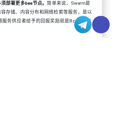
须部署更多bee节点。
简单来说，Swarm是
内容存储、内容分布和网络检索等服务，是以
资源服务供应者给予的回报奖励就是Bzz币，在
也是为什么很多用户提出一个比较现实的问
ta作为专业的主机服务供应商，一直在网络资
现，对于挖矿者等追求连接质量的用户而言，
warm，有关主网的上线时间预计最快是今年六
别并且对标Filecoin。
香港服务器能否满足做视频的需求？
2021-06-21