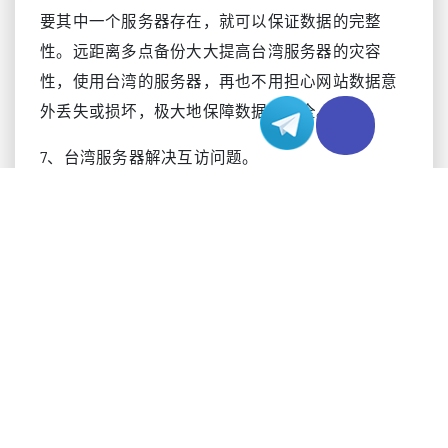
要其中一个服务器存在，就可以保证数据的完整
性。远距离多点备份大大提高台湾服务器的灾容
性，使用台湾的服务器，再也不用担心网站数据意
外丢失或损坏，极大地保障数据的安全。
7、台湾服务器解决互访问题。
台湾服务器的网络是BGP动态线路网络，不会出现
电信网通接入速度不一致的情况。电信网通采用的
是两个制式的网络协议，这两个公司都有人为的干
涉，以维持两家公司的高利益。假如通信真的话，
将只使用廉价的宽带。电信业已无立足之地。这类
问题只能靠国家干预，否则永远无法互通，因此目
前电信网络通畅的状况仍然存在。
总之，台湾服务器有很多优点，如果它的优点正适
台湾服务器
合您的需要，是一件喜事，但不代表