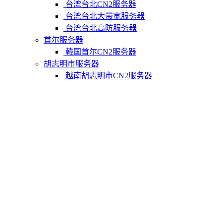
台湾台北CN2服务器
台湾台北大带宽服务器
台湾台北高防服务器
首尔服务器
韓国首尔CN2服务器
胡志明市服务器
越南胡志明市CN2服务器
柬埔寨金边服务器
柬埔寨金边CN2服务器
关于我们
联系Varidata
支付方式
Varidata博客
服务条款
知识库
FAQ
购物车
免费测试