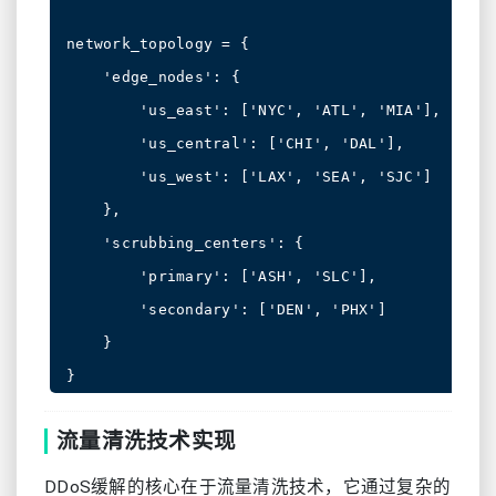
network_topology = {

    'edge_nodes': {

        'us_east': ['NYC', 'ATL', 'MIA'],

        'us_central': ['CHI', 'DAL'],

        'us_west': ['LAX', 'SEA', 'SJC']

    },

    'scrubbing_centers': {

        'primary': ['ASH', 'SLC'],

        'secondary': ['DEN', 'PHX']

    }

流量清洗技术实现
DDoS缓解的核心在于流量清洗技术，它通过复杂的