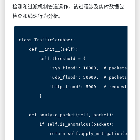
检测和过滤机制管道运作。该过程涉及实时数据包
检查和线速行为分析。
class TrafficScrubber:

    def __init__(self):

        self.threshold = {

            'syn_flood': 10000,  # packets per 
            'udp_flood': 50000,  # packets per 
            'http_flood': 5000   # requests per
        }

    def analyze_packet(self, packet):

        if self.is_anomalous(packet):

            return self.apply_mitigation(packet)