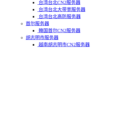
台湾台北CN2服务器
台湾台北大带宽服务器
台湾台北高防服务器
首尔服务器
韓国首尔CN2服务器
胡志明市服务器
越南胡志明市CN2服务器
柬埔寨金边服务器
柬埔寨金边CN2服务器
关于我们
联系Varidata
支付方式
Varidata博客
服务条款
知识库
FAQ
购物车
免费测试