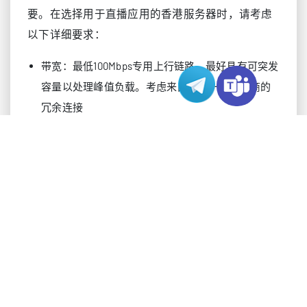
要。在选择用于直播应用的香港服务器时，请考虑
以下详细要求：
带宽：最低100Mbps专用上行链路，最好具有可突发
容量以处理峰值负载。考虑来自多个一级供应商的
冗余连接
CPU：最新一代Intel Xeon或AMD EPYC，8核以上，
针对媒体处理工作负载优化。寻找支持硬件加速编
码的高级指令集处理器
内存：32GB+DDR4，支持ECC，配置最佳通道以获
得最大吞吐量
存储：RAID配置的企业级NVMe SSD，具有专用缓存
层用于频繁访问的内容
网络：具有优化路由表和到主要亚洲市场低延迟路