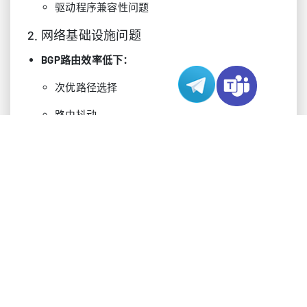
驱动程序兼容性问题
2. 网络基础设施问题
BGP路由效率低下：
次优路径选择
路由抖动
AS路径前置问题
团体字符串配置错误
DNS解析延迟：
递归查询开销
缓存未命中
区域传输问题
DNSSEC验证延迟