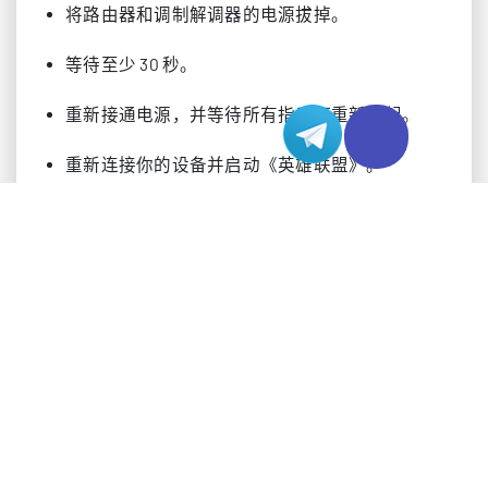
将路由器和调制解调器的电源拔掉。
等待至少 30 秒。
重新接通电源，并等待所有指示灯重新亮起。
重新连接你的设备并启动《英雄联盟》。
重启路由器可以帮助解决高 Ping 和丢包问题。许多
玩家在完成这一步后，都能立刻感受到连接改善。
当你发现 Ping 突然飙升，或在对局中频繁掉线时，
就应该尝试重启路由器。这个简单操作可以在进行
更高级排查之前，解决大量高 Ping 问题。
关闭占用带宽的应用
网络中的其他设备和应用也会导致高 Ping 和卡顿。
视频流媒体、文件下载或云备份等活动会大量占用